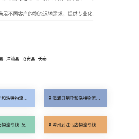
满足不同客户的物流运输需求，提供专业化、标准化的多元服务
县
漳浦县
诏安县
长泰
专线_多久能到「按时送达」
漳浦县到呼和浩特物流专线_随叫随到「门到门接送」
线_急你所需「全境派送」
漳州到驻马店物流专线_计费标准「市县派送」