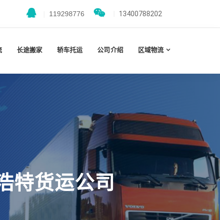
|
119298776
|
13400788202
流
长途搬家
轿车托运
公司介绍
区域物流
浩特货运公司