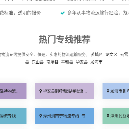
费标准，透明的报价
多年从事物流运输行经验，为
热门专线推荐
输物流专线提供安全、快速、实惠的物流运输服务。
芗城区
龙文区
云霄
县
东山县
南靖县
平和县
华安县
龙海市
市县闪送「专业可靠」
华安县到呼和浩特物流专线_价位合理「定点发车」
龙海市到呼和浩特物流
线快运「全境到达」
漳州到南宁物流专线_专业靠谱「多久能到」
漳州到益阳物流专