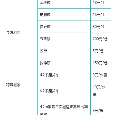
资料箱
13元/个
电脑箱
15元/个
挂衣箱
80元/个
包装材料
气垫膜
200元/卷
胶带
5元/卷
拉伸膜
150元/卷
4.2米厢货车
8元/公里
跨城搬家
10元/公
6.2米厢货车
里
4.2m厢货平面搬运距离超出30
3元/米
米时