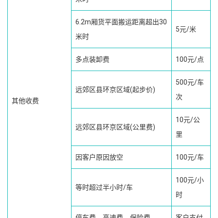
6.2m厢货平面搬运距离超出30
5元/米
米时
多点装卸费
100元/点
500元/车
远郊区县环京区域(起步价)
次
其他收费
10元/公
远郊区县环京区域(公里费)
里
因客户原因放空
100元/车
100元/小
等时超过半小时/车
时
停车费、高速费、保险费
客户支付